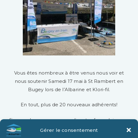
Vous êtes nombreux à être venus nous voir et
nous soutenir Samedi 17 mai à St Rambert en
Bugey lors de l’Albarine et Klori-fil.
En tout, plus de 20 nouveaux adhérents!
Si vous n’avez pas pu remplir votre formulaire
d’adhésion, rendez-vous
ici
!
Gérer le consentement