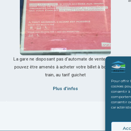
a
La gare ne disposant pas d’automate de vente, vous
pouvez être amenés à acheter votre billet à bord du
train, au tarif guichet
Pour offrir 
cookies pou
Plus d’infos
consentir à
comportemen
consentir o
caractéristi
Acc