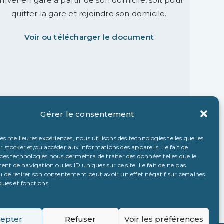
rriver en gare à partir de son domicile, soit pour
quitter la gare et rejoindre son domicile.
Voir ou télécharger le document
Gérer le consentement
les meilleures expériences, nous utilisons des technologies telles que les
r stocker et/ou accéder aux informations des appareils. Le fait de
 ces technologies nous permettra de traiter des données telles que le
t de navigation ou les ID uniques sur ce site. Le fait de ne pas
u de retirer son consentement peut avoir un effet négatif sur certaines
ques et fonctions.
epter
Refuser
Voir les préférences