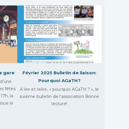
e gare
Février 2025 Bulletin de liaison:
Pourquoi AGaTH?
 d’une
es fêtes
A lire et relire, « pourquoi AGaTH ? », le
17h, la
sixième bulletin de l’association Bonne
joue la
lecture!